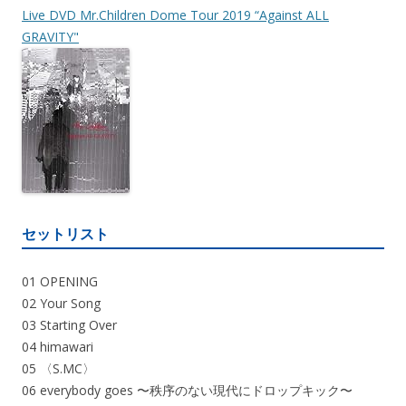
Live DVD Mr.Children Dome Tour 2019 “Against ALL
GRAVITY"
セットリスト
01 OPENING
02 Your Song
03 Starting Over
04 himawari
05 〈S.MC〉
06 everybody goes 〜秩序のない現代にドロップキック〜