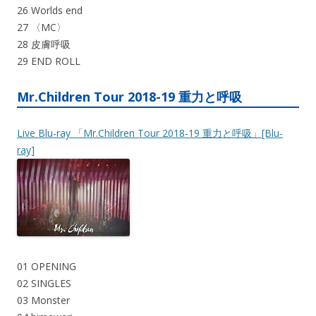
26 Worlds end
27 〈MC〉
28 皮膚呼吸
29 END ROLL
Mr.Children Tour 2018-19 重力と呼吸
Live Blu-ray 「Mr.Children Tour 2018-19 重力と呼吸」[Blu-
ray]
01 OPENING
02 SINGLES
03 Monster