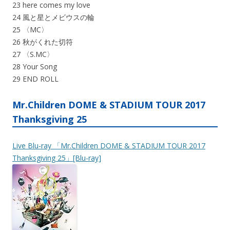
23 here comes my love
24 風と星とメビウスの輪
25 〈MC〉
26 秋がくれた切符
27 〈S.MC〉
28 Your Song
29 END ROLL
Mr.Children DOME & STADIUM TOUR 2017
Thanksgiving 25
Live Blu-ray 「Mr.Children DOME & STADIUM TOUR 2017
Thanksgiving 25」[Blu-ray]