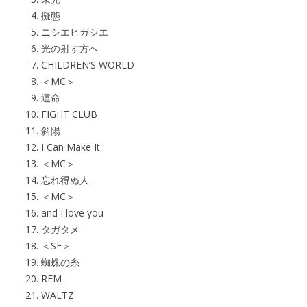
擬態
ニシエヒガシエ
光の射す方へ
CHILDREN’S WORLD
＜MC＞
運命
FIGHT CLUB
斜陽
I Can Make It
＜MC＞
忘れ得ぬ人
＜MC＞
and I love you
タガタメ
＜SE＞
蜘蛛の糸
REM
WALTZ