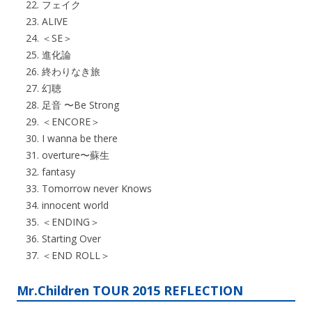
フェイク
ALIVE
＜SE＞
進化論
終わりなき旅
幻聴
足音 〜Be Strong
＜ENCORE＞
I wanna be there
overture〜蘇生
fantasy
Tomorrow never Knows
innocent world
＜ENDING＞
Starting Over
＜END ROLL＞
Mr.Children TOUR 2015 REFLECTION