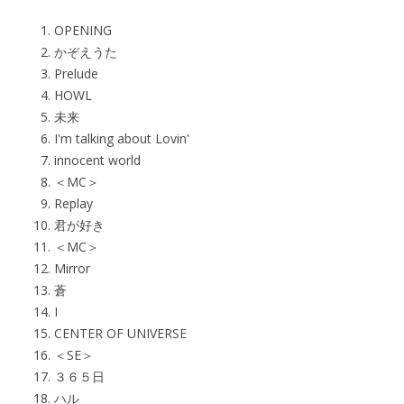
OPENING
かぞえうた
Prelude
HOWL
未来
I'm talking about Lovin'
innocent world
＜MC＞
Replay
君が好き
＜MC＞
Mirror
蒼
I
CENTER OF UNIVERSE
＜SE＞
３６５日
ハル