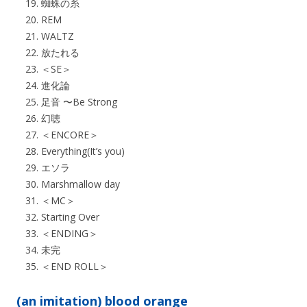
蜘蛛の糸
REM
WALTZ
放たれる
＜SE＞
進化論
足音 〜Be Strong
幻聴
＜ENCORE＞
Everything(It’s you)
エソラ
Marshmallow day
＜MC＞
Starting Over
＜ENDING＞
未完
＜END ROLL＞
(an imitation) blood orange