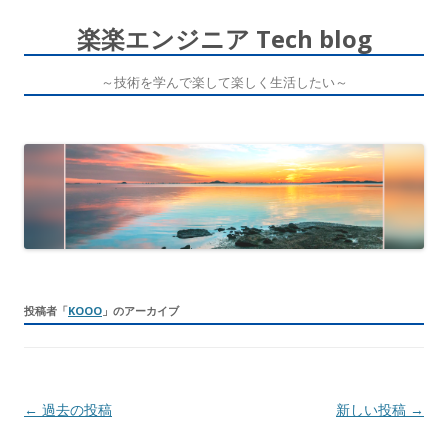
楽楽エンジニア Tech blog
～技術を学んで楽して楽しく生活したい～
コ
ン
テ
ン
ツ
へ
ス
キ
ッ
プ
投稿者「
KOOO
」のアーカイブ
投
←
過去の投稿
新しい投稿
→
稿