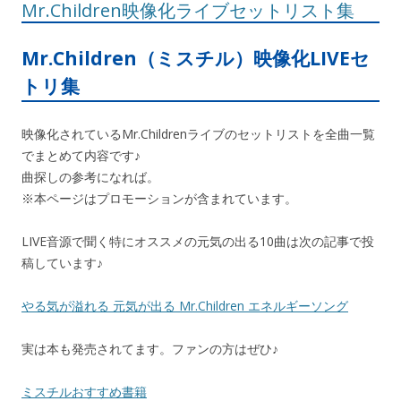
Mr.Children映像化ライブセットリスト集
ナ
ビ
Mr.Children（ミスチル）映像化LIVEセ
ゲ
トリ集
ー
シ
映像化されているMr.Childrenライブのセットリストを全曲一覧
ョ
でまとめて内容です♪
ン
曲探しの参考になれば。
※本ページはプロモーションが含まれています。
LIVE音源で聞く特にオススメの元気の出る10曲は次の記事で投
稿しています♪
やる気が溢れる 元気が出る Mr.Children エネルギーソング
実は本も発売されてます。ファンの方はぜひ♪
ミスチルおすすめ書籍