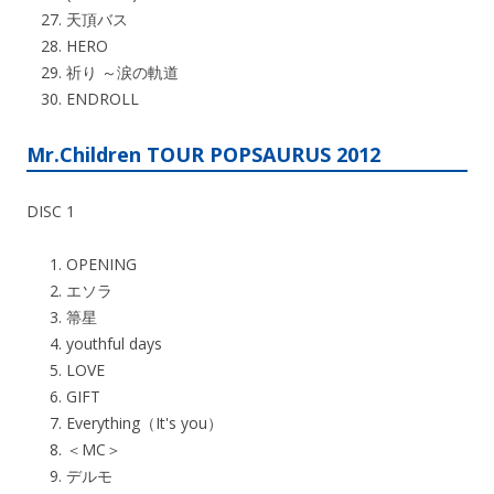
天頂バス
HERO
祈り ～涙の軌道
ENDROLL
Mr.Children TOUR POPSAURUS 2012
DISC 1
OPENING
エソラ
箒星
youthful days
LOVE
GIFT
Everything（It's you）
＜MC＞
デルモ