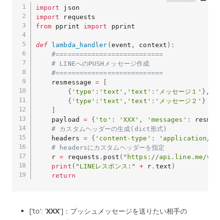
import
import
from
 pprint 
import
 pprint

def
lambda_handler
(
event
,
 context
)
:
#===========================
# LINEへのPUSHメッセージ作成
#===========================
    resmessage 
=
[
{
'type'
:
'text'
,
'text'
:
'メッセージ１'
}
,
{
'type'
:
'text'
,
'text'
:
'メッセージ２'
}
]
    payload 
=
{
'to'
:
'XXX'
,
'messages'
:
 resmes
# カスタムヘッダーの生成(dict形式)
    headers 
=
{
'content-type'
:
'application/js
# headersにカスタムヘッダーを指定
    r 
=
 requests
.
post
(
"https://api.line.me/v2/
print
(
"LINEレスポンス:"
+
 r
.
text
)
return
['to': '
XXX
']：プッシュメッセージを送りたい相手の