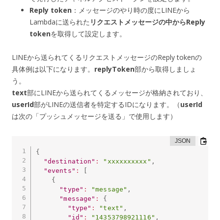
Reply token
：メッセージのやり時の度にLINEから
Lambdaに送られた
リクエストメッセージの中からReply
token
を取得して設定します。
LINEから送られてくるリクエストメッセージのReply tokenの
具体例は以下になります。
replyToken
部から取得しましょ
う。
text
部にLINEから送られてくるメッセージが格納されており、
userId
部がLINEの送信者を特定するIDになります。（
userId
は次の「プッシュメッセージを送る」で使用します）
{
"destination"
:
"xxxxxxxxxx"
,
"events"
:
[
{
"type"
:
"message"
,
"message"
:
{
"type"
:
"text"
,
"id"
:
"14353798921116"
,