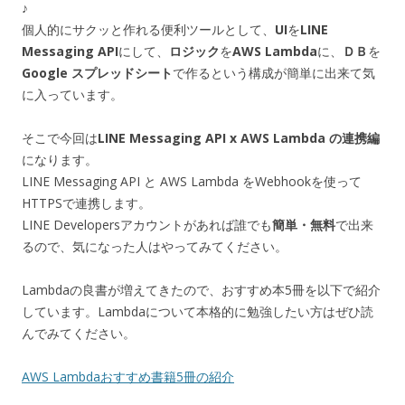
♪
個人的にサクッと作れる便利ツールとして、
UI
を
LINE
Messaging API
にして、
ロジック
を
AWS Lambda
に、
ＤＢ
を
Google スプレッドシート
で作るという構成が簡単に出来て気
に入っています。
そこで今回は
LINE Messaging API x AWS Lambda の連携編
になります。
LINE Messaging API と AWS Lambda をWebhookを使って
HTTPSで連携します。
LINE Developersアカウントがあれば誰でも
簡単・無料
で出来
るので、気になった人はやってみてください。
Lambdaの良書が増えてきたので、おすすめ本5冊を以下で紹介
しています。Lambdaについて本格的に勉強したい方はぜひ読
んでみてください。
AWS Lambdaおすすめ書籍5冊の紹介