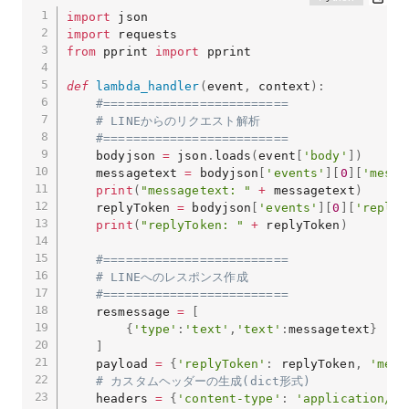
import
import
from
 pprint 
import
 pprint

def
lambda_handler
(
event
,
 context
)
:
#=========================
# LINEからのリクエスト解析
#=========================
    bodyjson 
=
 json
.
loads
(
event
[
'body'
]
)
    messagetext 
=
 bodyjson
[
'events'
]
[
0
]
[
'messa
print
(
"messagetext: "
+
 messagetext
)
    replyToken 
=
 bodyjson
[
'events'
]
[
0
]
[
'replyT
print
(
"replyToken: "
+
 replyToken
)
#=========================
# LINEへのレスポンス作成
#=========================
    resmessage 
=
[
{
'type'
:
'text'
,
'text'
:
messagetext
}
]
    payload 
=
{
'replyToken'
:
 replyToken
,
'mess
# カスタムヘッダーの生成(dict形式)
    headers 
=
{
'content-type'
:
'application/js