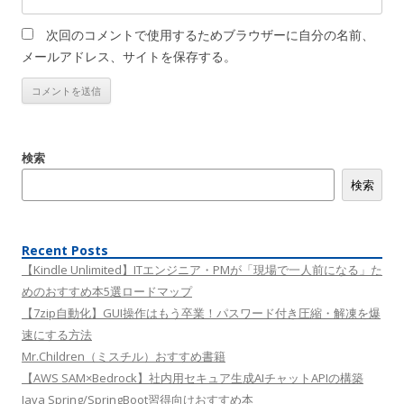
次回のコメントで使用するためブラウザーに自分の名前、
メールアドレス、サイトを保存する。
検索
検索
Recent Posts
【Kindle Unlimited】ITエンジニア・PMが「現場で一人前になる」た
めのおすすめ本5選ロードマップ
【7zip自動化】GUI操作はもう卒業！パスワード付き圧縮・解凍を爆
速にする方法
Mr.Children（ミスチル）おすすめ書籍
【AWS SAM×Bedrock】社内用セキュア生成AIチャットAPIの構築
Java Spring/SpringBoot習得向けおすすめ本