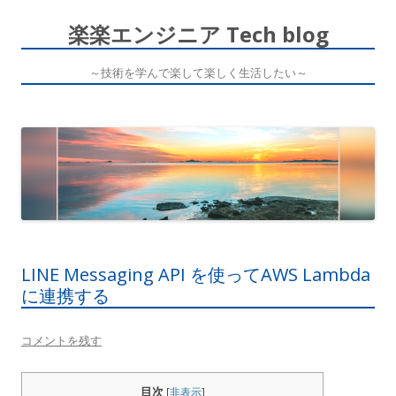
楽楽エンジニア Tech blog
～技術を学んで楽して楽しく生活したい～
コ
ン
テ
ン
ツ
へ
ス
キ
ッ
プ
LINE Messaging API を使ってAWS Lambda
に連携する
コメントを残す
目次
[
非表示
]