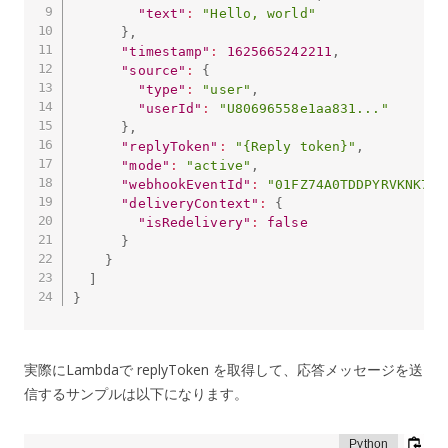
"text"
:
"Hello, world"
}
,
"timestamp"
:
1625665242211
,
"source"
:
{
"type"
:
"user"
,
"userId"
:
"U80696558e1aa831..."
}
,
"replyToken"
:
"{Reply token}"
,
"mode"
:
"active"
,
"webhookEventId"
:
"01FZ74A0TDDPYRVKNK77X
"deliveryContext"
:
{
"isRedelivery"
:
false
}
}
]
}
実際にLambdaで replyToken を取得して、応答メッセージを送
信するサンプルは以下になります。