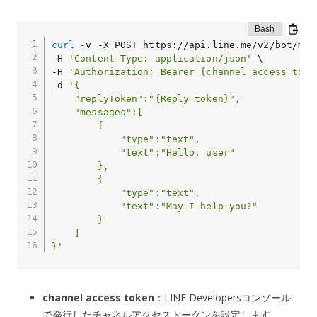
curl
 -v -X POST https://api.line.me/v2/bot/mess
-H 
'Content-Type: application/json'
 \

-H 
'Authorization: Bearer {channel access toke
-d 
'{

    "replyToken":"{Reply token}",

    "messages":[

        {

            "type":"text",

            "text":"Hello, user"

        },

        {

            "type":"text",

            "text":"May I help you?"

        }

    ]

}'
channel access token
：LINE Developersコンソール
で発行したチャネルアクセストークンを設定します。