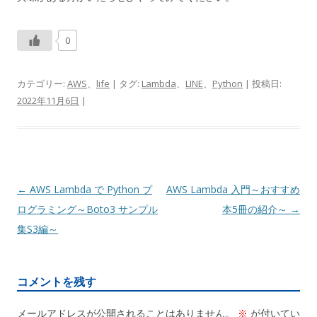
0
カテゴリー:
AWS
、
life
| タグ:
Lambda
、
LINE
、
Python
| 投稿日:
2022年11月6日
|
投
←
AWS Lambda で Python プ
AWS Lambda 入門～おすすめ
稿
ログラミング～Boto3 サンプル
本5冊の紹介～
→
ナ
集S3編～
ビ
ゲ
コメントを残す
ー
シ
メールアドレスが公開されることはありません。
※
が付いてい