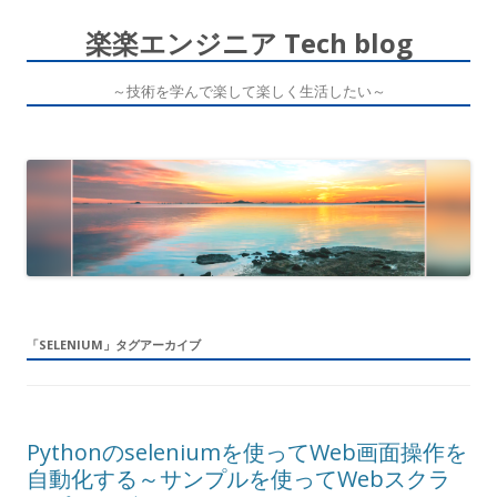
楽楽エンジニア Tech blog
～技術を学んで楽して楽しく生活したい～
コ
ン
テ
ン
ツ
へ
ス
キ
ッ
プ
「
SELENIUM
」タグアーカイブ
Pythonのseleniumを使ってWeb画面操作を
自動化する～サンプルを使ってWebスクラ