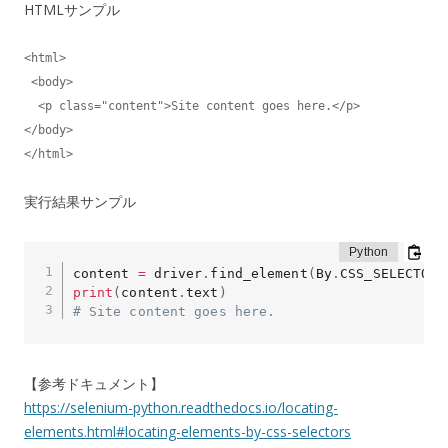
HTMLサンプル
<html>

 <body>

  <p class="content">Site content goes here.</p>

</body>

</html>
実行結果サンプル
content 
=
 driver
.
find_element
(
By
.
CSS_SELECTOR
,
print
(
content
.
text
)
# Site content goes here.
【参考ドキュメント】
https://selenium-python.readthedocs.io/locating-
elements.html#locating-elements-by-css-selectors