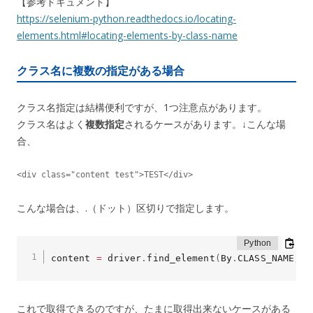
【参考ドキュメント】
https://selenium-python.readthedocs.io/locating-
elements.html#locating-elements-by-class-name
クラス名に複数の指定がある場合
クラス名指定は結構便利ですが、1つ注意点があります。
クラス名はよく
複数指定
されるケースがあります。↓こんな場
合、
<div class="content test">TEST</div>
こんな場合は、.（ドット）区切りで指定します。
content 
=
 driver
.
find_element
(
By
.
CLASS_NAME
,
'
これで取得できるのですが、たまに取得出来ないケースがある