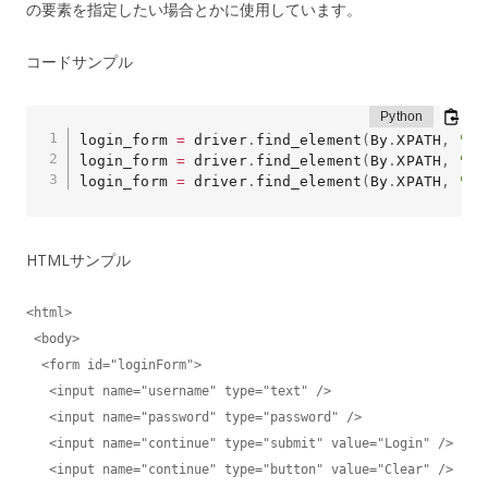
の要素を指定したい場合とかに使用しています。
コードサンプル
login_form 
=
 driver
.
find_element
(
By
.
XPATH
,
"/h
login_form 
=
 driver
.
find_element
(
By
.
XPATH
,
"//
login_form 
=
 driver
.
find_element
(
By
.
XPATH
,
"//
HTMLサンプル
<html>

 <body>

  <form id="loginForm">

   <input name="username" type="text" />

   <input name="password" type="password" />

   <input name="continue" type="submit" value="Login" />

   <input name="continue" type="button" value="Clear" />
