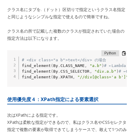
クラス名にタブを.（ドット）区切りで指定というクラス名指定
と同じようなシンプルな指定で使えるので簡単ですね。
クラス名の所で記載した複数のクラスが指定されていた場合の
指定方法は以下になります。
# <div class="a b">text</div> の場合
find_element
(
By
.
CLASS_NAME
,
"a.b"
)
# ←Lambda NG
find_element
(
By
.
CSS_SELECTOR
,
"div.a.b"
)
# ←OK
find_element
(
By
.
XPATH
,
"//div[@class='a b']"
)
#
使用優先度４：XPath指定による要素選択
次はXPathによる指定です。
XPathは柔軟な指定ができるので、私はクラス名やCSSセレクタ
指定で複数の要素が取得できてしまうケースで、敢えて1つのみ