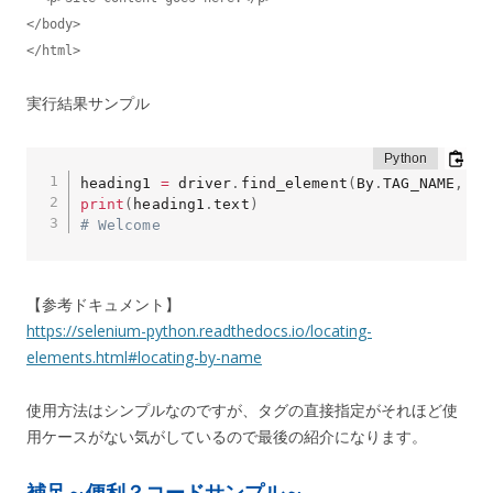
</body>

</html>
実行結果サンプル
heading1 
=
 driver
.
find_element
(
By
.
TAG_NAME
,
'h
print
(
heading1
.
text
)
# Welcome
【参考ドキュメント】
https://selenium-python.readthedocs.io/locating-
elements.html#locating-by-name
使用方法はシンプルなのですが、タグの直接指定がそれほど使
用ケースがない気がしているので最後の紹介になります。
補足～便利？コードサンプル～