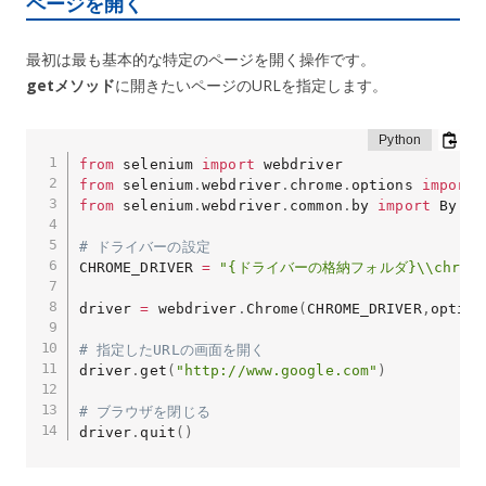
ページを開く
最初は最も基本的な特定のページを開く操作です。
getメソッド
に開きたいページのURLを指定します。
from
 selenium 
import
from
 selenium
.
webdriver
.
chrome
.
options 
import
from
 selenium
.
webdriver
.
common
.
by 
import
 By

# ドライバーの設定
CHROME_DRIVER 
=
"{ドライバーの格納フォルダ}\\chromed
driver 
=
 webdriver
.
Chrome
(
CHROME_DRIVER
,
option
# 指定したURLの画面を開く
driver
.
get
(
"http://www.google.com"
)
# ブラウザを閉じる
driver
.
quit
(
)