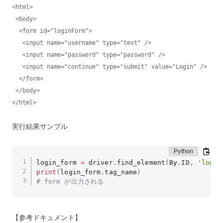
<html>

 <body>

  <form id="loginForm">

   <input name="username" type="text" />

   <input name="password" type="password" />

   <input name="continue" type="submit" value="Login" />

  </form>

 </body>

</html>
実行結果サンプル
login_form 
=
 driver
.
find_element
(
By
.
ID
,
'login
print
(
login_form
.
tag_name
)
# form が出力される
【参考ドキュメント】