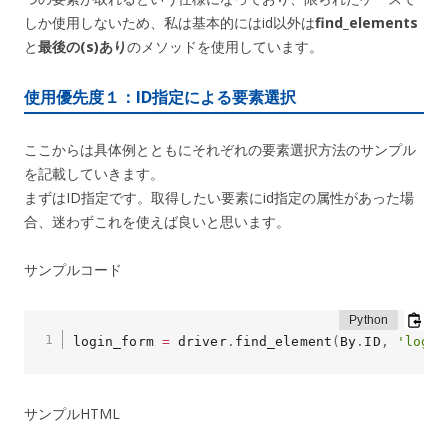
しか使用しないため、私は基本的にはid以外は
find_elements
と
最後の(s)あり
のメソッドを使用しています。
使用優先度１：ID指定による要素選択
ここからは具体例とともにそれぞれの要素選択方法のサンプル
を記載していきます。
まずはID指定です。取得したい要素にid指定の属性があった場
合、迷わずこれを使えば良いと思います。
サンプルコード
login_form 
=
 driver
.
find_element
(
By
.
ID
,
'login
サンプルHTML