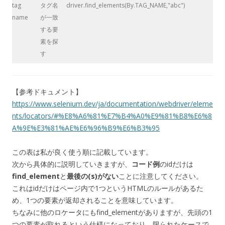
tag
タグ名
driver.find_elements(By.TAG_NAME,"abc")
name
が一致
する要
素を探
す
【参考ドキュメント】
https://www.selenium.dev/ja/documentation/webdriver/eleme
nts/locators/#%E8%A6%81%E7%B4%A0%E9%81%B8%E6%8
A%9E%E3%81%AE%E6%96%B9%E6%B3%95
この表は私が良く使う順に記載しています。
次から具体的に説明していきますが、
コード例
のidだけは
find_element
と
最後の(s)がない
ことに注意してください。
これはidだけはページ内で1つというHTMLのルールがあるた
め、1つの要素が返却されることを意味しています。
ちなみに他のロケータにもfind_elementがありますが、先頭の1
つの要素が取れるという仕様になっており、限られたケースで