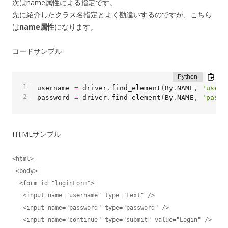
次はname属性による指定です。
先に紹介したクラス名指定とよく勘違いするのですが、こちら
は
name属性
になります。
コードサンプル
username 
=
 driver
.
find_element
(
By
.
NAME
,
'usern
password 
=
 driver
.
find_element
(
By
.
NAME
,
'passw
HTMLサンプル
<html>

 <body>

  <form id="loginForm">

   <input name="username" type="text" />

   <input name="password" type="password" />

   <input name="continue" type="submit" value="Login" />
