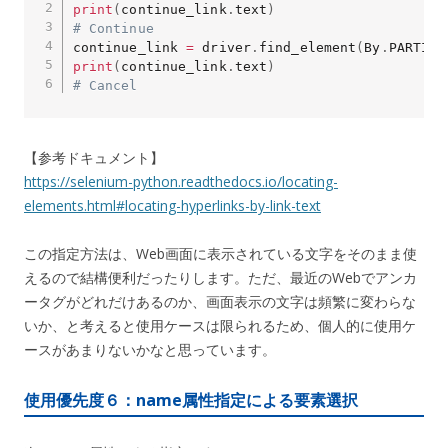
print
(
continue_link
.
text
)
# Continue
continue_link 
=
 driver
.
find_element
(
By
.
PARTIAL
print
(
continue_link
.
text
)
# Cancel
【参考ドキュメント】
https://selenium-python.readthedocs.io/locating-
elements.html#locating-hyperlinks-by-link-text
この指定方法は、Web画面に表示されている文字をそのまま使
えるので結構便利だったりします。ただ、最近のWebでアンカ
ータグがどれだけあるのか、画面表示の文字は頻繁に変わらな
いか、と考えると使用ケースは限られるため、個人的に使用ケ
ースがあまりないかなと思っています。
使用優先度６：name属性指定による要素選択