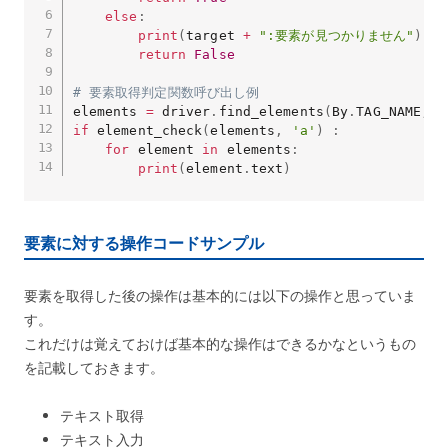
else
:
print
(
target 
+
":要素が見つかりません"
)
return
False
# 要素取得判定関数呼び出し例
elements 
=
 driver
.
find_elements
(
By
.
TAG_NAME
,
'
if
 element_check
(
elements
,
'a'
)
:
for
 element 
in
 elements
:
print
(
element
.
text
)
要素に対する操作コードサンプル
要素を取得した後の操作は基本的には以下の操作と思っていま
す。
これだけは覚えておけば基本的な操作はできるかなというもの
を記載しておきます。
テキスト取得
テキスト入力