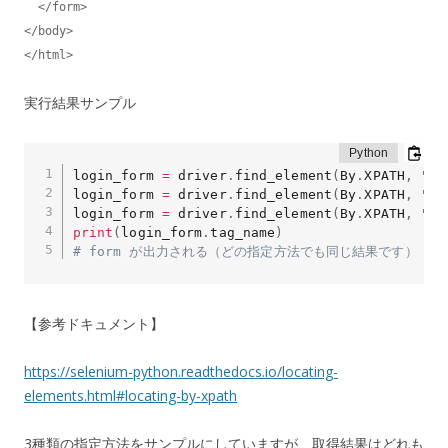
  </form>

</body>

</html>
実行結果サンプル
login_form 
=
 driver
.
find_element
(
By
.
XPATH
,
"/h
login_form 
=
 driver
.
find_element
(
By
.
XPATH
,
"//
login_form 
=
 driver
.
find_element
(
By
.
XPATH
,
"//
print
(
login_form
.
tag_name
)
# form が出力される（どの指定方法でも同じ結果です）
【参考ドキュメント】
https://selenium-python.readthedocs.io/locating-
elements.html#locating-by-xpath
3種類の指定方法をサンプルにしていますが、取得結果はどれも