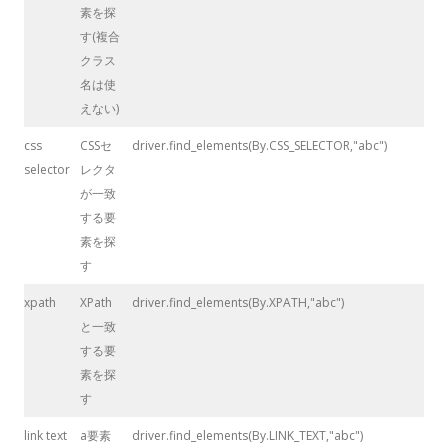
素を探
す(複合
クラス
名は使
えない)
css
CSSセ
driver.find_elements(By.CSS_SELECTOR,"abc")
selector
レクタ
が一致
する要
素を探
す
xpath
XPath
driver.find_elements(By.XPATH,"abc")
と一致
する要
素を探
す
link text
a要素
driver.find_elements(By.LINK_TEXT,"abc")