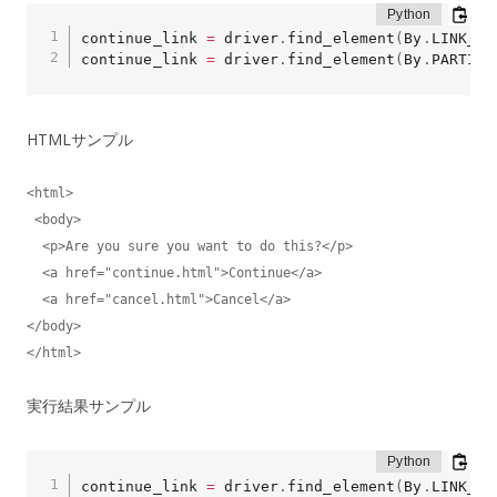
continue_link 
=
 driver
.
find_element
(
By
.
LINK_TE
continue_link 
=
 driver
.
find_element
(
By
.
PARTIAL
HTMLサンプル
<html>

 <body>

  <p>Are you sure you want to do this?</p>

  <a href="continue.html">Continue</a>

  <a href="cancel.html">Cancel</a>

</body>

</html>
実行結果サンプル
continue_link 
=
 driver
.
find_element
(
By
.
LINK_TE