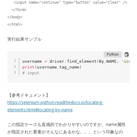
   <input name="continue" type="button" value="Clear" />

  </form>

</body>

</html>
実行結果サンプル
username 
=
 driver
.
find_element
(
By
.
NAME
,
'usern
print
(
username
.
tag_name
)
# input
【参考ドキュメント】
https://selenium-python.readthedocs.io/locating-
elements.html#locating-by-name
この指定ケースも直感的でわかりやすいのですが、name属性
が指定された要素がそんなにあるかな。。。という印象なの