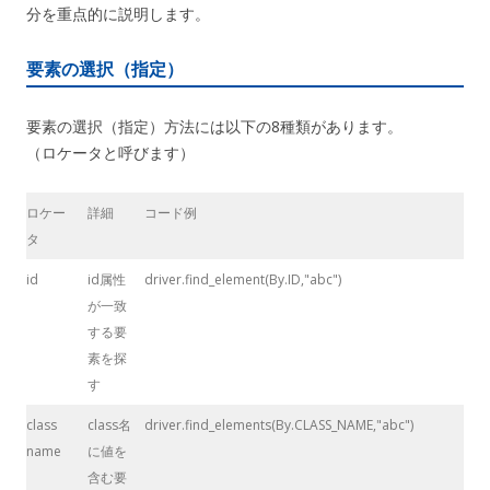
分を重点的に説明します。
要素の選択（指定）
要素の選択（指定）方法には以下の8種類があります。
（ロケータと呼びます）
ロケー
詳細
コード例
タ
id
id属性
driver.find_element(By.ID,"abc")
が一致
する要
素を探
す
class
class名
driver.find_elements(By.CLASS_NAME,"abc")
name
に値を
含む要