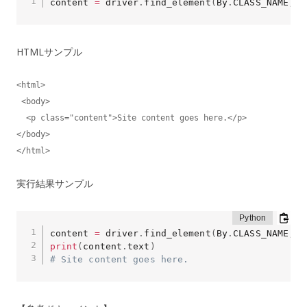
content 
=
 driver
.
find_element
(
By
.
CLASS_NAME
,
'
HTMLサンプル
<html>

 <body>

  <p class="content">Site content goes here.</p>

</body>

</html>
実行結果サンプル
content 
=
 driver
.
find_element
(
By
.
CLASS_NAME
,
'
print
(
content
.
text
)
# Site content goes here.