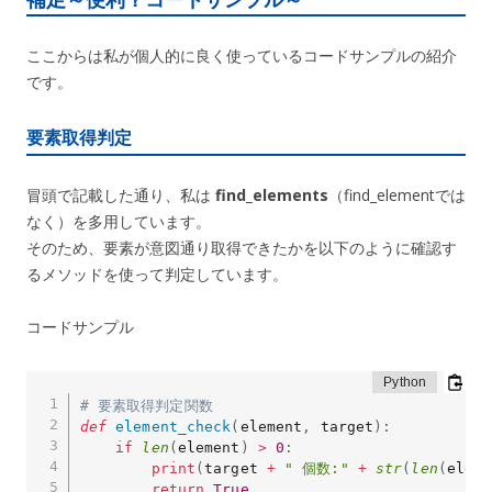
ここからは私が個人的に良く使っているコードサンプルの紹介
です。
要素取得判定
冒頭で記載した通り、私は
find_elements
（find_elementでは
なく）を多用しています。
そのため、要素が意図通り取得できたかを以下のように確認す
るメソッドを使って判定しています。
コードサンプル
# 要素取得判定関数
def
element_check
(
element
,
 target
)
:
if
len
(
element
)
>
0
:
print
(
target 
+
" 個数:"
+
str
(
len
(
eleme
return
True