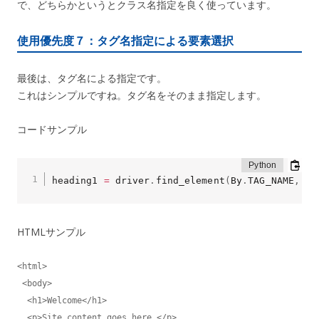
で、どちらかというとクラス名指定を良く使っています。
使用優先度７：タグ名指定による要素選択
最後は、タグ名による指定です。
これはシンプルですね。タグ名をそのまま指定します。
コードサンプル
heading1 
=
 driver
.
find_element
(
By
.
TAG_NAME
,
'h
HTMLサンプル
<html>

 <body>

  <h1>Welcome</h1>

  <p>Site content goes here.</p>
