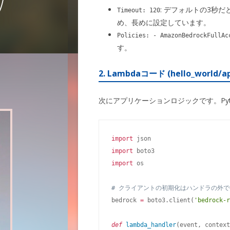
: デフォルトの3秒
Timeout: 120
め、長めに設定しています。
Policies: - AmazonBedrockFullAc
す。
2. Lambdaコード (hello_world/ap
次にアプリケーションロジックです。Pyt
import
import
import
 os

# クライアントの初期化はハンドラの外
bedrock 
=
 boto3
.
client
(
'bedrock-r
def
lambda_handler
(
event
,
 context