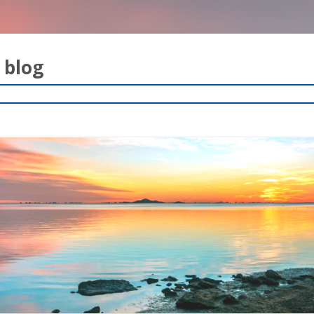
blog
コ
ン
テ
ン
ツ
へ
ス
キ
ッ
プ