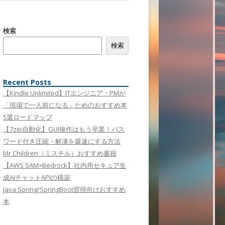
検索
検索
Recent Posts
【Kindle Unlimited】ITエンジニア・PMが
「現場で一人前になる」ためのおすすめ本
5選ロードマップ
【7zip自動化】GUI操作はもう卒業！パス
ワード付き圧縮・解凍を爆速にする方法
Mr.Children（ミスチル）おすすめ書籍
【AWS SAM×Bedrock】社内用セキュア生
成AIチャットAPIの構築
Java Spring/SpringBoot習得向けおすすめ
本