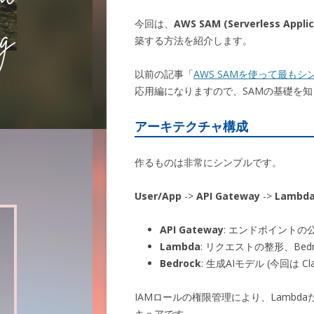
今回は、
AWS SAM (Serverless Applic
築する方法を紹介します。
以前の記事「
AWS SAMを使って最もシンプ
応用編になりますので、SAMの基礎を
アーキテクチャ構成
作るものは非常にシンプルです。
User/App
->
API Gateway
->
Lambd
API Gateway
: エンドポイント
Lambda
: リクエストの整形、Be
Bedrock
: 生成AIモデル (今回は Cla
IAMロールの権限管理により、Lambd
キュアです。