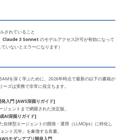
ストールされていること
、
Claude 3 Sonnet
のモデルアクセス許可が有効になって
していないとエラーになります）
k/SAMを深く学ぶために、2026年時点で最新の以下の書籍が
リーズは実務で非常に役立ちます。
リ開発入門 [AWS深掘りガイド]
、エージェントまで網羅された決定版。
成AI深掘りガイド]
kを使った自律型エージェントの開発・運用（LLMOps）に特化し
ージェント元年」を象徴する良書。
めてのAWSモダンアプリ開発入門