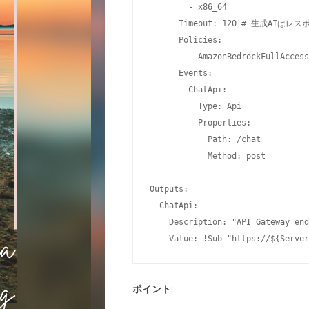
        - x86_64

      Timeout: 120 # 生成A
      Policies:

        - AmazonBedrockFull
      Events:

        ChatApi:

          Type: Api

          Properties:

            Path: /chat

            Method: post

Outputs:

  ChatApi:

    Description: "API Gateway end
    Value: !Sub "https://${Server
ポイント
: