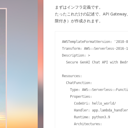
まずはインフラ定義です。
たったこれだけの記述で、API Gateway
限付き）が作成されます。
AWSTemplateFormatVersion: '2010-0
Transform: AWS::Serverless-2016-1
Description: >

  Secure GenAI Chat API with Bedr
Resources:

  ChatFunction:

    Type: AWS::Serverless::Functi
    Properties:

      CodeUri: hello_world/

      Handler: app.lambda_handler

      Runtime: python3.9

      Architectures:
