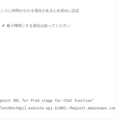
Iはレスポンスに時間がかかる場合があるため長めに設定

Access # 最小権限にする場合は絞ってください

point URL for Prod stage for Chat function"

lessRestApi}.execute-api.${AWS::Region}.amazonaws.com/Prod/chat/