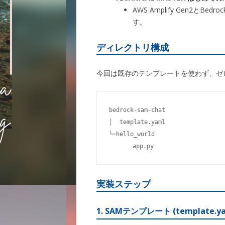
AWS Amplify Gen2
す。
ディレクトリ構成
今回は既存のテンプレートを使わず、ゼ
bedrock-sam-chat

│  template.yaml

└─hello_world

 　    app.py
実装ステップ
1. SAMテンプレート (template.ya