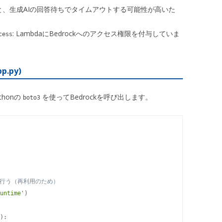
だと、生成AIの回答待ちでタイムアウトする可能性が高いた
: LambdaにBedrockへのアクセス権限を付与していま
cess
p.py)
honの
を使ってBedrockを呼び出します。
boto3
で行う（再利用のため）
untime'
)
)
: