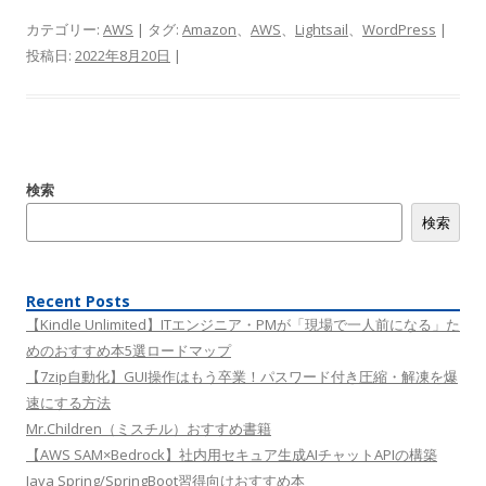
カテゴリー:
AWS
| タグ:
Amazon
、
AWS
、
Lightsail
、
WordPress
|
投稿日:
2022年8月20日
|
検索
検索
Recent Posts
【Kindle Unlimited】ITエンジニア・PMが「現場で一人前になる」た
めのおすすめ本5選ロードマップ
【7zip自動化】GUI操作はもう卒業！パスワード付き圧縮・解凍を爆
速にする方法
Mr.Children（ミスチル）おすすめ書籍
【AWS SAM×Bedrock】社内用セキュア生成AIチャットAPIの構築
Java Spring/SpringBoot習得向けおすすめ本