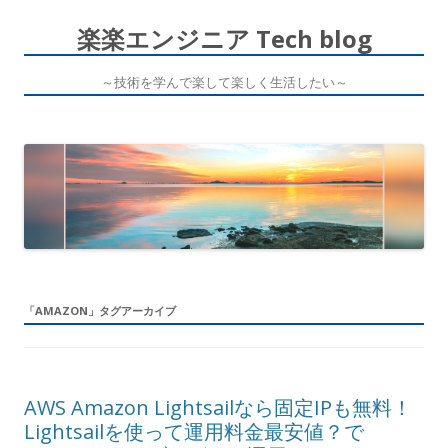
楽楽エンジニア Tech blog
～技術を学んで楽して楽しく生活したい～
コ
ン
テ
ン
ツ
へ
ス
キ
ッ
プ
「
AMAZON
」タグアーカイブ
AWS Amazon Lightsailなら固定IPも無料！
Lightsailを使って運用料金最安値？で