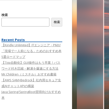
検索
検索
Recent Posts
【Kindle Unlimited】ITエンジニア・PMが
「現場で一人前になる」ためのおすすめ本
5選ロードマップ
【7zip自動化】GUI操作はもう卒業！パス
ワード付き圧縮・解凍を爆速にする方法
Mr.Children（ミスチル）おすすめ書籍
【AWS SAM×Bedrock】社内用セキュア生
成AIチャットAPIの構築
Java Spring/SpringBoot習得向けおすすめ
本