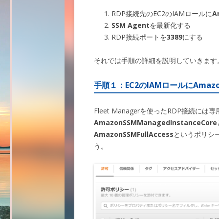
RDP接続先のEC2のIAMロールに
A
SSM Agent
を最新化する
RDP接続ポートを
3389
にする
それでは手順の詳細を説明していきます
手順１：EC2のIAMロールに
Amazo
Fleet Managerを使ったRDP接続
AmazonSSMManagedInstanceCore
AmazonSSMFullAccess
というポリシ
う。