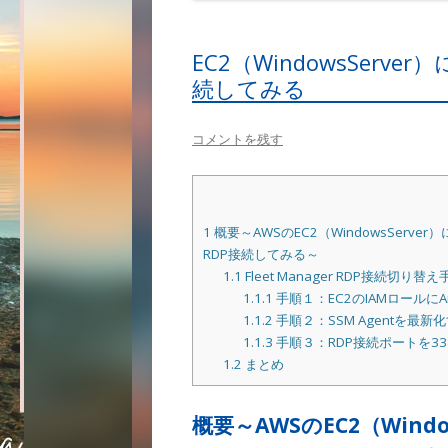
EC2（WindowsServer）
続してみる
コメントを残す
1
概要～AWSのEC2（WindowsServer
RDP接続してみる～
1.1
Fleet Manager RDP接続切り替え
1.1.1
手順１：EC2のIAMロールにAma
1.1.2
手順２：SSM Agentを最新
1.1.3
手順３：RDP接続ポートを33
1.2
まとめ
概要～AWSのEC2（Window