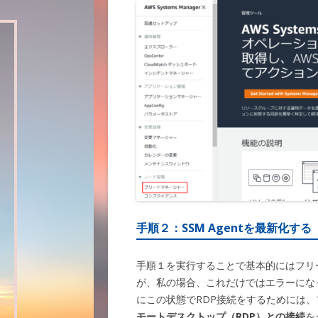
手順２：
SSM Agent
を最新化する
手順１を実行することで基本的にはフリ
が、私の場合、これだけではエラーにな
にこの状態でRDP接続をするためには
モートデスクトップ（RDP）との接続
を