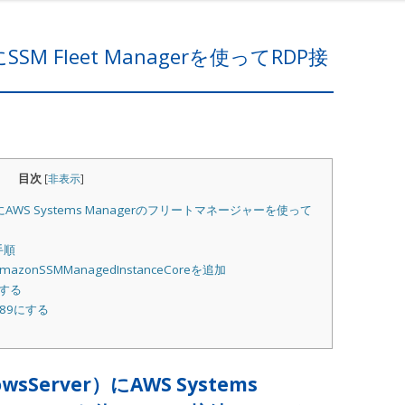
にSSM Fleet Managerを使ってRDP接
目次
[
非表示
]
）にAWS Systems Managerのフリートマネージャーを使って
手順
zonSSMManagedInstanceCoreを追加
化する
89にする
sServer）にAWS Systems