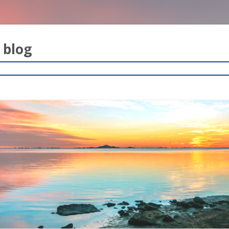
blog
コ
ン
テ
ン
ツ
へ
ス
キ
ッ
プ