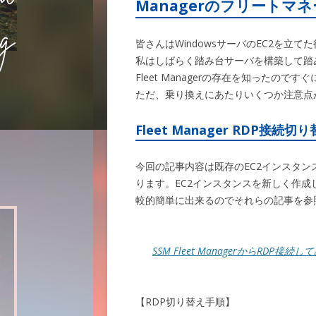
Managerのフリートマ
皆さんはWindowsサーバのEC2を立
私はしばらく踏み台サーバを構築して踏
Fleet Managerの存在を知ったのです
ただ、乗り換えにあたりいくつか注意点
Fleet Manager RDP接続切
今回の記事内容は既存のEC2インスタンスに
ります。EC2インスタンスを新しく作成して
較的簡単に出来るのでそれらの記事を参
SSM Fleet ManagerからRDP接続し
【RDP切り替え手順】