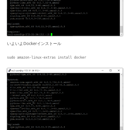
いよいよDockerインストール
sudo amazon-linux-extras install docker