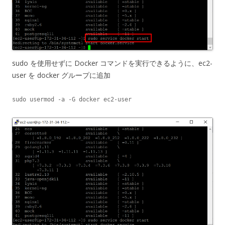
sudo を使用せずに Docker コマンドを実行できるように、ec2-
user を docker グループに追加
sudo usermod -a -G docker ec2-user