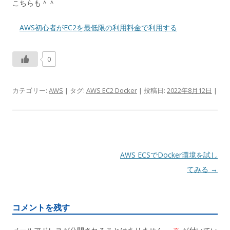
こちらも＾＾
AWS初心者がEC2を最低限の利用料金で利用する
0
カテゴリー:
AWS
| タグ:
AWS EC2 Docker
| 投稿日:
2022年8月12日
|
投
AWS ECSでDocker環境を試し
稿
てみる
→
ナ
ビ
コメントを残す
ゲ
ー