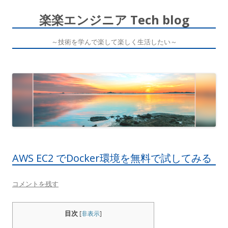
楽楽エンジニア Tech blog
～技術を学んで楽して楽しく生活したい～
コ
ン
テ
ン
ツ
へ
ス
キ
ッ
プ
AWS EC2 でDocker環境を無料で試してみる
コメントを残す
目次
[
非表示
]