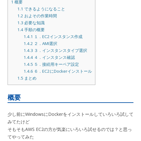
1
概要
1.1
できるようになること
1.2
およその作業時間
1.3
必要な知識
1.4
手順の概要
1.4.1
１．EC2インスタンス作成
1.4.2
２．AMI選択
1.4.3
３．インスタンスタイプ選択
1.4.4
４．インスタンス確認
1.4.5
５．接続用キーペア設定
1.4.6
６．EC2にDockerインストール
1.5
まとめ
概要
少し前にWindowsにDockerをインストールしていろいろ試して
みてたけど
そもそもAWS EC2の方が気楽にいろいろ試せるのでは？と思っ
てやってみた