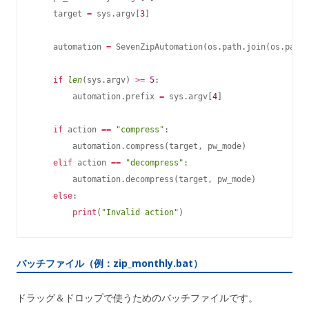
    target 
=
 sys
.
argv
[
3
]
    automation 
=
 SevenZipAutomation
(
os
.
path
.
join
(
os
.
path
.
if
len
(
sys
.
argv
)
>=
5
:
        automation
.
prefix 
=
 sys
.
argv
[
4
]
if
 action 
==
"compress"
:
        automation
.
compress
(
target
,
 pw_mode
)
elif
 action 
==
"decompress"
:
        automation
.
decompress
(
target
,
 pw_mode
)
else
:
print
(
"Invalid action"
)
バッチファイル（例：zip_monthly.bat）
ドラッグ＆ドロップで使うためのバッチファイルです。