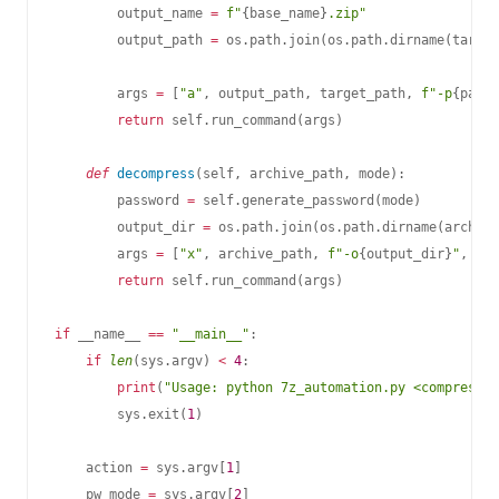
        output_name 
=
f"
{
base_name
}
.zip"
        output_path 
=
 os
.
path
.
join
(
os
.
path
.
dirname
(
target
        args 
=
[
"a"
,
 output_path
,
 target_path
,
f"-p
{
passw
return
 self
.
run_command
(
args
)
def
decompress
(
self
,
 archive_path
,
 mode
)
:
        password 
=
 self
.
generate_password
(
mode
)
        output_dir 
=
 os
.
path
.
join
(
os
.
path
.
dirname
(
archive
        args 
=
[
"x"
,
 archive_path
,
f"-o
{
output_dir
}
"
,
f"-
return
 self
.
run_command
(
args
)
if
 __name__ 
==
"__main__"
:
if
len
(
sys
.
argv
)
<
4
:
print
(
"Usage: python 7z_automation.py <compress|d
        sys
.
exit
(
1
)
    action 
=
 sys
.
argv
[
1
]
    pw_mode 
=
 sys
.
argv
[
2
]