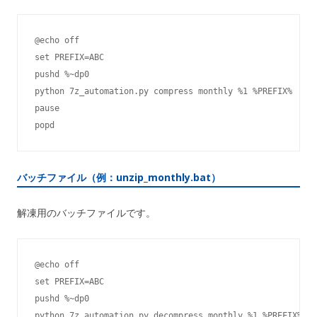
@echo off

set PREFIX=ABC

pushd %~dp0

python 7z_automation.py compress monthly %1 %PREFIX%

pause

popd
バッチファイル（例：unzip_monthly.bat）
解凍用のバッチファイルです。
@echo off

set PREFIX=ABC

pushd %~dp0

python 7z_automation.py decompress monthly %1 %PREFIX%
