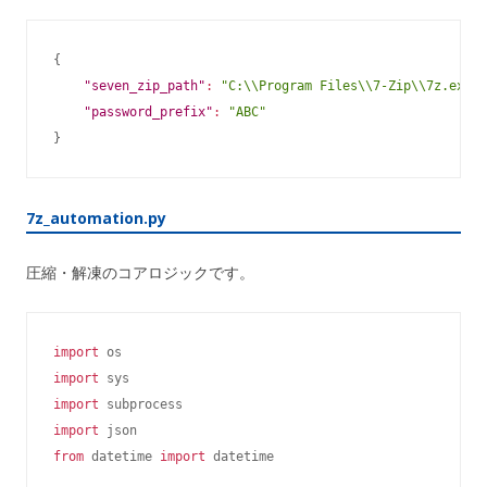
{
"seven_zip_path"
:
"C:\\Program Files\\7-Zip\\7z.exe"
,
"password_prefix"
:
"ABC"
}
7z_automation.py
圧縮・解凍のコアロジックです。
import
import
import
import
from
 datetime 
import
 datetime
