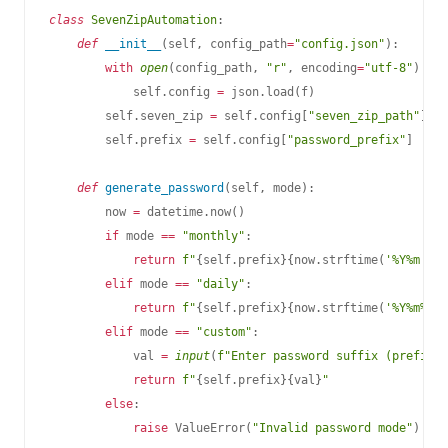
class
SevenZipAutomation
:
def
__init__
(
self
,
 config_path
=
"config.json"
)
:
with
open
(
config_path
,
"r"
,
 encoding
=
"utf-8"
)
as
 
            self
.
config 
=
 json
.
load
(
f
)
        self
.
seven_zip 
=
 self
.
config
[
"seven_zip_path"
]
        self
.
prefix 
=
 self
.
config
[
"password_prefix"
]
def
generate_password
(
self
,
 mode
)
:
        now 
=
 datetime
.
now
(
)
if
 mode 
==
"monthly"
:
return
f"
{
self
.
prefix
}
{
now
.
strftime
(
'%Y%m'
)
}
"
elif
 mode 
==
"daily"
:
return
f"
{
self
.
prefix
}
{
now
.
strftime
(
'%Y%m%d'
)
elif
 mode 
==
"custom"
:
            val 
=
input
(
f"Enter password suffix (prefix i
return
f"
{
self
.
prefix
}
{
val
}
"
else
:
raise
 ValueError
(
"Invalid password mode"
)