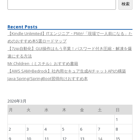
検索
Recent Posts
【Kindle Unlimited】ITエンジニア・PMが「現場で一人前になる」た
めのおすすめ本5選ロードマップ
【7zip自動化】GUI操作はもう卒業！パスワード付き圧縮・解凍を爆
速にする方法
Mr.Children（ミスチル）おすすめ書籍
【AWS SAM×Bedrock】社内用セキュア生成AIチャットAPIの構築
Java Spring/SpringBoot習得向けおすすめ本
2026年3月
月
火
水
木
金
土
日
1
2
3
4
5
6
7
8
9
10
11
12
13
14
15