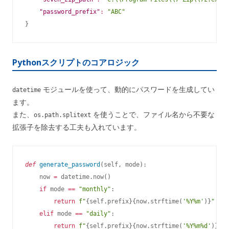
"password_prefix"
:
"ABC"
}
Pythonスクリプトのコアロジック
モジュールを使って、動的にパスワードを生成してい
datetime
ます。
また、
を使うことで、ファイル名から不要な
os.path.splitext
拡張子を除去する工夫も入れています。
def
generate_password
(
self
,
 mode
)
:
    now 
=
 datetime
.
now
(
)
if
 mode 
==
"monthly"
:
return
f"
{
self
.
prefix
}
{
now
.
strftime
(
'%Y%m'
)
}
"
elif
 mode 
==
"daily"
:
return
f"
{
self
.
prefix
}
{
now
.
strftime
(
'%Y%m%d'
)
}
"