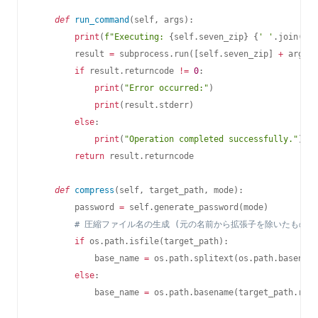
def
run_command
(
self
,
 args
)
:
print
(
f"Executing: 
{
self
.
seven_zip
}
{
' '
.
join
(
arg
        result 
=
 subprocess
.
run
(
[
self
.
seven_zip
]
+
 args
,
 
if
 result
.
returncode 
!=
0
:
print
(
"Error occurred:"
)
print
(
result
.
stderr
)
else
:
print
(
"Operation completed successfully."
)
return
 result
.
returncode

def
compress
(
self
,
 target_path
,
 mode
)
:
        password 
=
 self
.
generate_password
(
mode
)
# 圧縮ファイル名の生成 (元の名前から拡張子を除いたもの.zi
if
 os
.
path
.
isfile
(
target_path
)
:
            base_name 
=
 os
.
path
.
splitext
(
os
.
path
.
basename
else
:
            base_name 
=
 os
.
path
.
basename
(
target_path
.
rstr