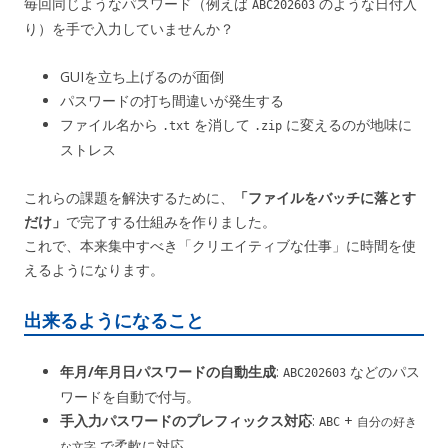
毎回同じようなパスワード（例えば
のような日付入
ABC202603
り）を手で入力していませんか？
GUIを立ち上げるのが面倒
パスワードの打ち間違いが発生する
ファイル名から
を消して
に変えるのが地味に
.txt
.zip
ストレス
これらの課題を解決するために、
「ファイルをバッチに落とす
だけ」
で完了する仕組みを作りました。
これで、本来集中すべき「クリエイティブな仕事」に時間を使
えるようになります。
出来るようになること
年月/年月日パスワードの自動生成
:
などのパス
ABC202603
ワードを自動で付与。
手入力パスワードのプレフィックス対応
:
+
ABC
自分の好き
で柔軟に対応。
な文字