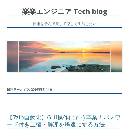
楽楽エンジニア Tech blog
～技術を学んで楽して楽しく生活したい～
コ
ン
テ
ン
ツ
へ
ス
キ
ッ
プ
日別アーカイブ:
2026年3月14日
【7zip自動化】GUI操作はもう卒業！パスワ
ード付き圧縮・解凍を爆速にする方法